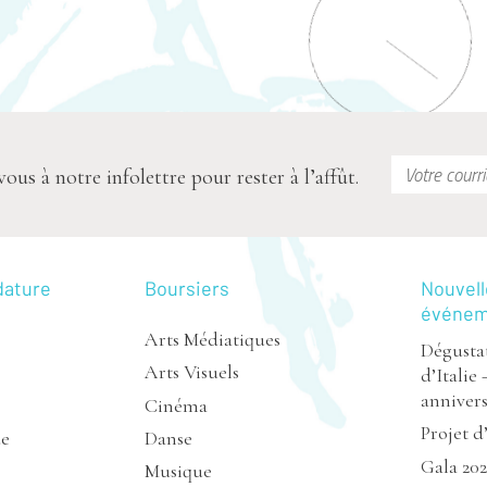
s à notre infolettre pour rester à l’affût.
dature
Boursiers
Nouvell
événe
Arts Médiatiques
Dégustat
Arts Visuels
d’Italie 
annivers
Cinéma
Projet d
de
Danse
Gala 20
Musique