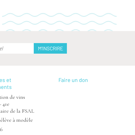
es et
Faire un don
ments
ion de vins
– 41e
aire de la FSAL
’élève à modèle
26