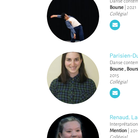
Danse conte
Bourse
|
2021
Collégial
Parisien-D
Danse conte
Bourse
,
Bours
2015
Collégial
Renaud, La
Interprétation
Mention
|
201
Collégial