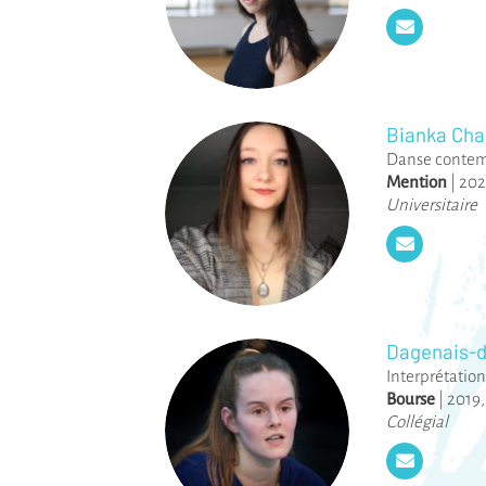
Bianka Cha
Danse conte
Mention
|
202
Universitaire
Dagenais-d
Interprétation
Bourse
|
2019
Collégial