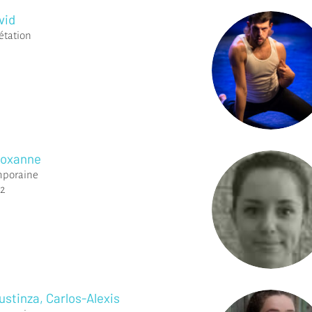
vid
étation
Roxanne
mporaine
2
stinza, Carlos-Alexis