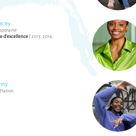
tacey
mporaine
e d'excellence
|
2013
,
2014
Anny
étation