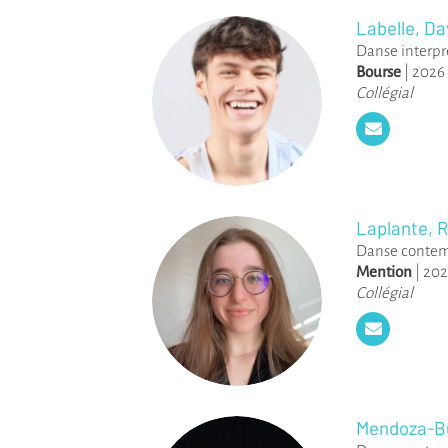
Labelle, Da
Danse interpr
Bourse
|
2026
Collégial
Laplante, 
Danse conte
Mention
|
202
Collégial
Mendoza-Bu