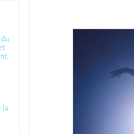
é du
et
nt,
 la