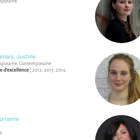
mporaine
umais, Justine
mporaine
,
Contemporaine
e d'excellence
|
2012
,
2013
,
2014
,
urianne
9