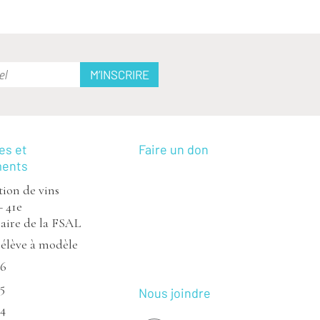
es et
Faire un don
ments
ion de vins
– 41e
aire de la FSAL
’élève à modèle
26
5
Nous joindre
24