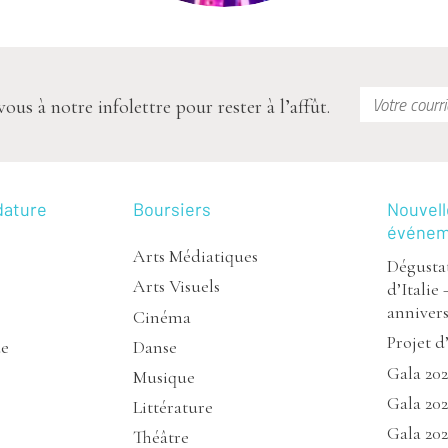
s à notre infolettre pour rester à l’affût.
dature
Boursiers
Nouvell
événe
Arts Médiatiques
Dégustat
Arts Visuels
d’Italie 
annivers
Cinéma
Projet d
de
Danse
Gala 20
Musique
Gala 202
Littérature
Gala 20
Théâtre