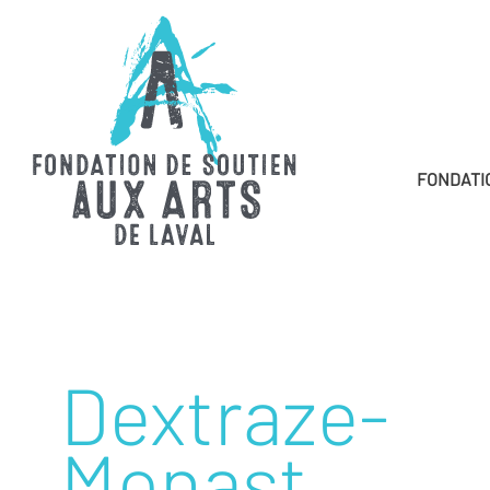
FONDATI
Dextraze-
Monast,