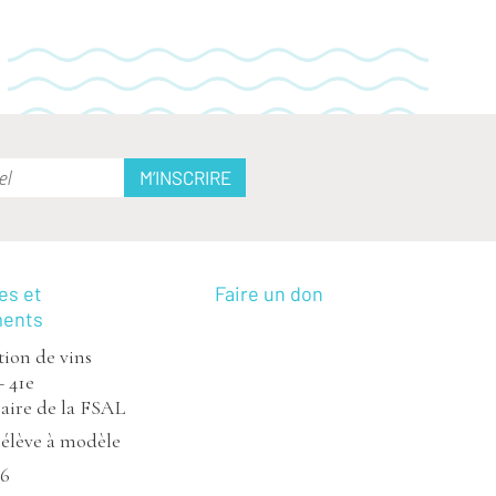
es et
Faire un don
ments
ion de vins
– 41e
aire de la FSAL
’élève à modèle
26