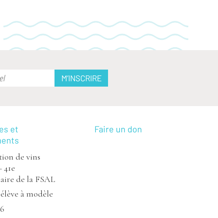
es et
Faire un don
ments
ion de vins
– 41e
aire de la FSAL
’élève à modèle
26