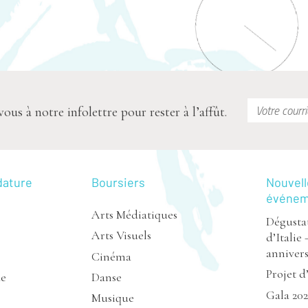
s à notre infolettre pour rester à l’affût.
dature
Boursiers
Nouvell
événe
Arts Médiatiques
Dégustat
Arts Visuels
d’Italie 
annivers
Cinéma
Projet d
de
Danse
Gala 20
Musique