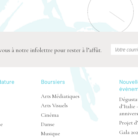
s à notre infolettre pour rester à l’affût.
dature
Boursiers
Nouvell
événe
Arts Médiatiques
Dégustat
Arts Visuels
d’Italie 
annivers
Cinéma
Projet d
de
Danse
Gala 20
Musique