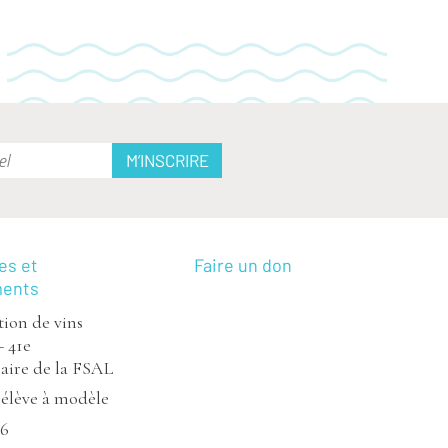
es et
Faire un don
ments
ion de vins
– 41e
aire de la FSAL
’élève à modèle
26