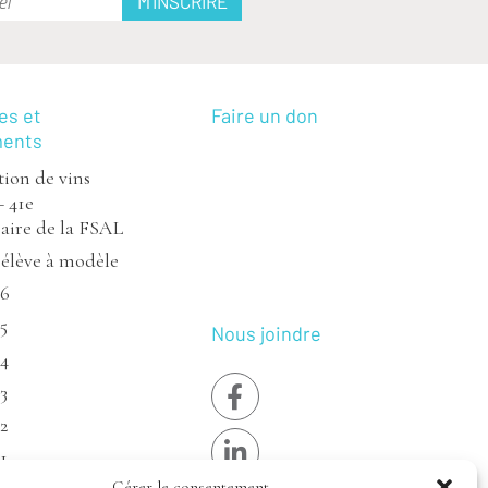
es et
Faire un don
ments
ion de vins
– 41e
aire de la FSAL
’élève à modèle
26
5
Nous joindre
24
3
2
1
Gérer le consentement