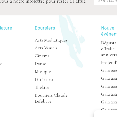
s à notre infolettre pour rester à l’affût.
dature
Boursiers
Nouvell
événe
Arts Médiatiques
Dégustat
Arts Visuels
d’Italie 
annivers
Cinéma
Projet d
de
Danse
Gala 20
Musique
Gala 202
Littérature
Gala 20
Théâtre
Gala 202
Boursiers Claude
Lefebvre
Gala 202
Gala 202