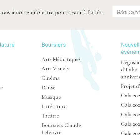
s à notre infolettre pour rester à l’affût.
dature
Boursiers
Nouvell
événe
Arts Médiatiques
Dégustat
Arts Visuels
d’Italie 
annivers
Cinéma
Projet d
de
Danse
Gala 20
Musique
Gala 202
Littérature
Gala 20
Théâtre
Gala 202
Boursiers Claude
Lefebvre
Gala 202