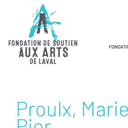
FONDATI
Proulx, Mari
Pier