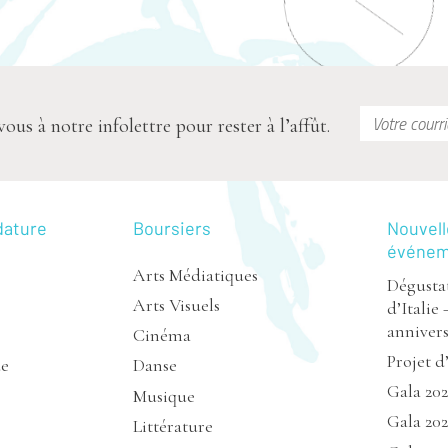
s à notre infolettre pour rester à l’affût.
dature
Boursiers
Nouvell
événe
Arts Médiatiques
Dégustat
Arts Visuels
d’Italie 
annivers
Cinéma
Projet d
de
Danse
Gala 20
Musique
Gala 202
Littérature