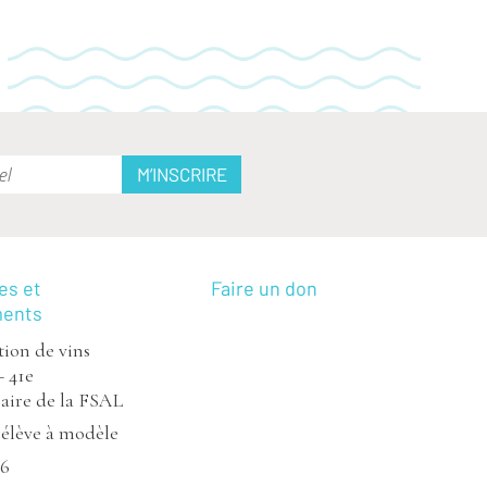
es et
Faire un don
ments
ion de vins
– 41e
aire de la FSAL
’élève à modèle
26