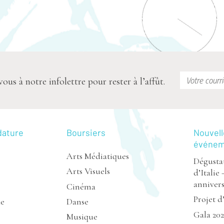
s à notre infolettre pour rester à l’affût.
dature
Boursiers
Nouvell
événe
Arts Médiatiques
Dégustat
Arts Visuels
d’Italie 
annivers
Cinéma
Projet d
de
Danse
Gala 20
Musique