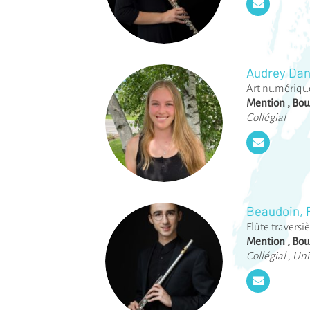
Audrey Da
Art numérique
Mention
,
Bou
Collégial
Beaudoin, 
Flûte traversi
Mention
,
Bou
Collégial
,
Uni