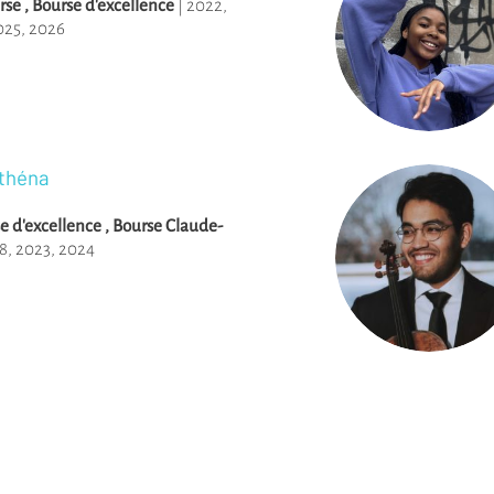
rse
,
Bourse d'excellence
|
2022
,
025
,
2026
ïthéna
e d'excellence
,
Bourse Claude-
8
,
2023
,
2024