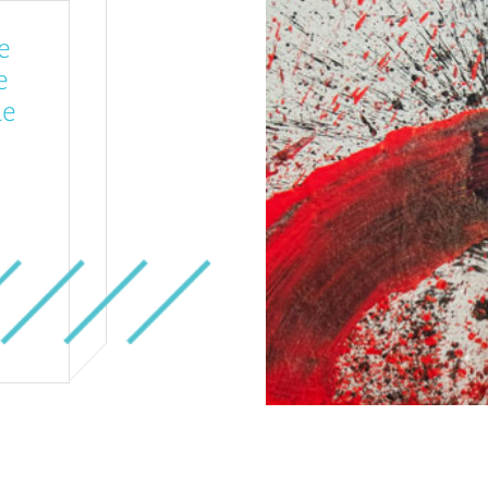
e
e
de