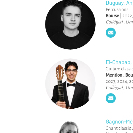
Duguay, An
Percussions
Bourse
|
2022
Collégial
,
Uni
El-Chabab, 
Guitare class
Mention
,
Bou
2023
,
2024
,
2
Collégial
,
Uni
Gagnon-Mét
Chant classiq