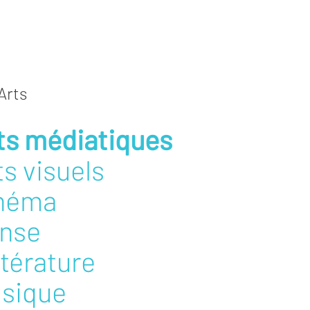
Arts
ts médiatiques
ts visuels
néma
nse
ttérature
sique