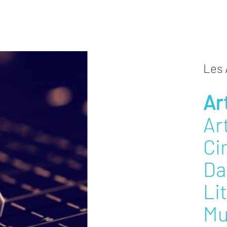
Les 
Ar
Ar
Ci
Da
Li
Mu