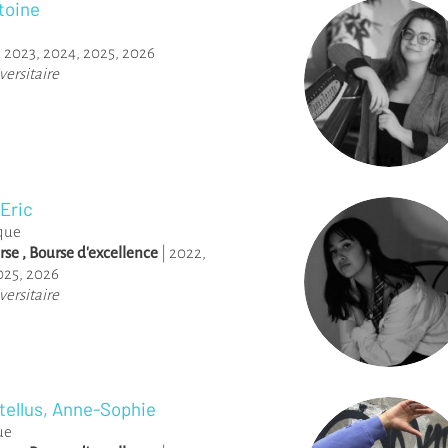
toine
,
2023
,
2024
,
2025
,
2026
versitaire
Eric
ique
rse
,
Bourse d'excellence
|
2022
,
025
,
2026
versitaire
ellus, Anne-Sophie
ue