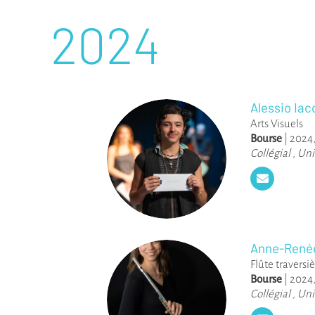
2024
Alessio Iac
Arts Visuels
Bourse
|
2024
Collégial
,
Uni
Anne-René
Flûte traversi
Bourse
|
2024
Collégial
,
Uni