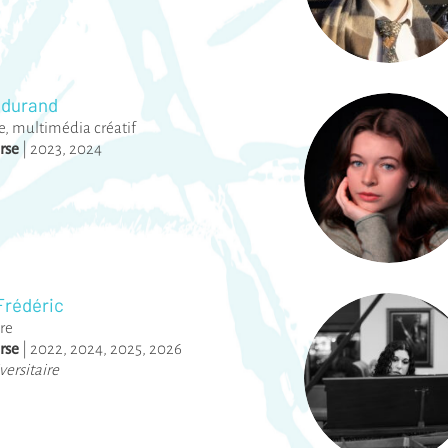
ndurand
, multimédia créatif
rse
|
2023
,
2024
Frédéric
ère
rse
|
2022
,
2024
,
2025
,
2026
versitaire