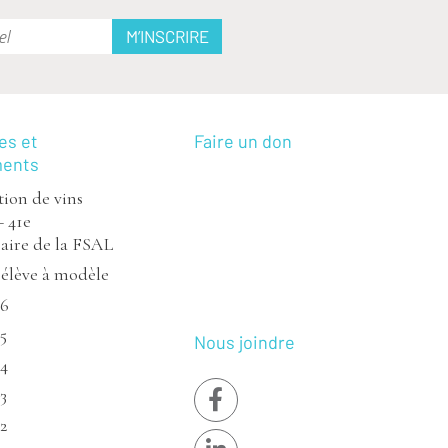
es et
Faire un don
ments
ion de vins
– 41e
aire de la FSAL
’élève à modèle
26
5
Nous joindre
24
3
2