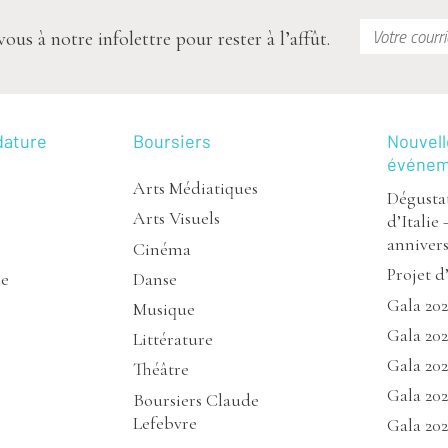
s à notre infolettre pour rester à l’affût.
dature
Boursiers
Nouvell
événe
Arts Médiatiques
Dégustat
Arts Visuels
d’Italie 
annivers
Cinéma
Projet d
de
Danse
Gala 20
Musique
Gala 202
Littérature
Gala 20
Théâtre
Gala 202
Boursiers Claude
Lefebvre
Gala 202