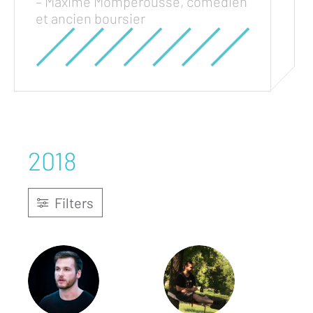
– Maxime Mompérousse, comédien
et ancien boursier
2018
Filters