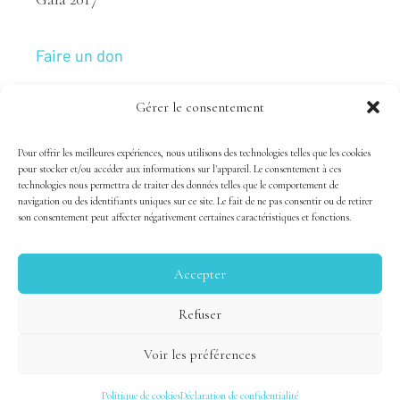
Faire un don
Gérer le consentement
Nous joindre
Pour offrir les meilleures expériences, nous utilisons des technologies telles que les cookies
pour stocker et/ou accéder aux informations sur l'appareil. Le consentement à ces
technologies nous permettra de traiter des données telles que le comportement de
navigation ou des identifiants uniques sur ce site. Le fait de ne pas consentir ou de retirer
son consentement peut affecter négativement certaines caractéristiques et fonctions.
Accepter
Tous droits réservés 1983-2020 FSAL /
Crédits
|
Politique
Refuser
de confidentialité
Voir les préférences
Site par
Carrousel Studio
Politique de cookies
Déclaration de confidentialité