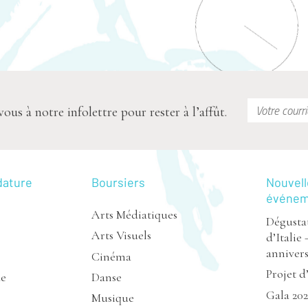
s à notre infolettre pour rester à l’affût.
dature
Boursiers
Nouvell
événe
Arts Médiatiques
Dégustat
Arts Visuels
d’Italie 
annivers
Cinéma
Projet d
de
Danse
Gala 20
Musique