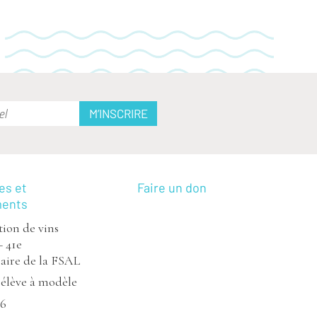
es et
Faire un don
ments
ion de vins
– 41e
aire de la FSAL
’élève à modèle
26