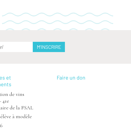
es et
Faire un don
ments
ion de vins
– 41e
aire de la FSAL
’élève à modèle
26