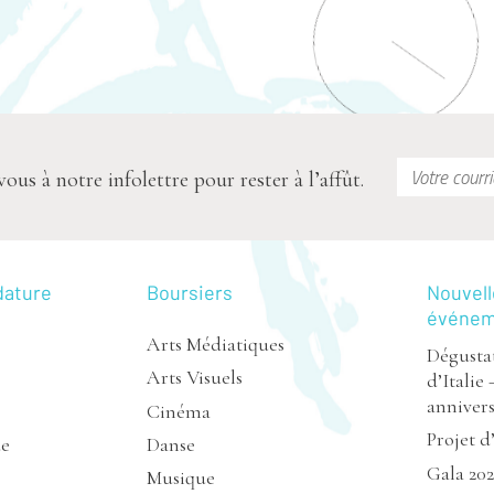
s à notre infolettre pour rester à l’affût.
dature
Boursiers
Nouvell
événe
Arts Médiatiques
Dégustat
Arts Visuels
d’Italie 
annivers
Cinéma
Projet d
de
Danse
Gala 20
Musique