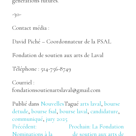
générations futures.
-30-
Contact média :
David Piché – Coordonnateur de la FSAL
Fondation de soutien aux arts de Laval
Téléphone : 514-756-8749
Courriel :
fondationsoutienartslaval@gmail.com
Publié dans
Nouvelles
Tagué
arts laval
,
bourse
detude
,
bourse fsal
,
bourse laval
,
candidature
,
communiqué
,
jury 2025
Navigation
Précédent:
Prochain:
La Fondation
Nominations à la
de soutien aux arts de