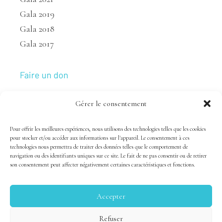
Gala 2019
Gala 2018
Gala 2017
Faire un don
Gérer le consentement
Nous joindre
Pour offrir les meilleures expériences, nous utilisons des technologies telles que les cookies
pour stocker et/ou accéder aux informations sur l'appareil. Le consentement à ces
technologies nous permettra de traiter des données telles que le comportement de
navigation ou des identifiants uniques sur ce site. Le fait de ne pas consentir ou de retirer
son consentement peut affecter négativement certaines caractéristiques et fonctions.
Accepter
Tous droits réservés 1983-2020 FSAL /
Crédits
|
Politique
Refuser