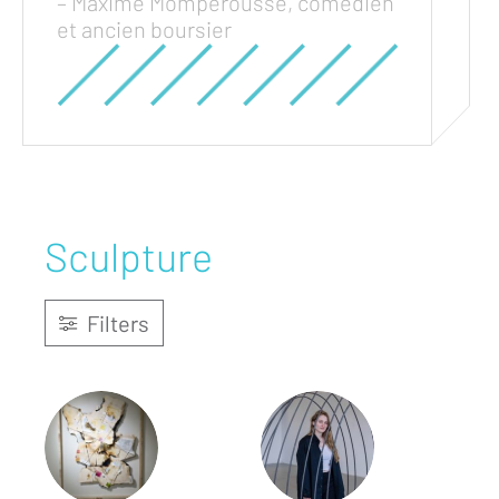
– Maxime Mompérousse, comédien
et ancien boursier
Sculpture
Filters