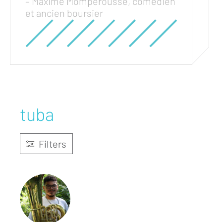
– Maxime Mompérousse, comédien
et ancien boursier
tuba
Filters