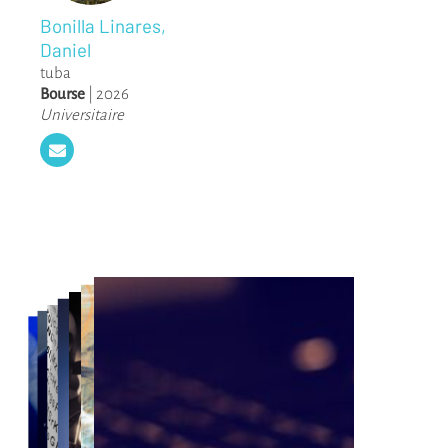
Bonilla Linares,
Daniel
tuba
Bourse
|
2026
Universitaire