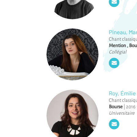
Pineau, Ma
Chant classiq
Mention
,
Bou
Collégial
Roy, Émilie
Chant classiq
Bourse
|
2016
Universitaire