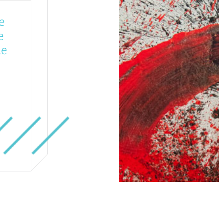
e
e
de