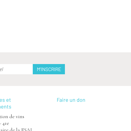
es et
Faire un don
ments
ion de vins
– 41e
aire de la FSAL