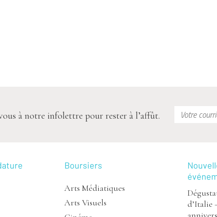
s à notre infolettre pour rester à l’affût.
dature
Boursiers
Nouvell
événe
Arts Médiatiques
Dégustat
Arts Visuels
d’Italie 
annivers