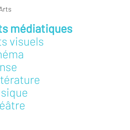
Arts
ts médiatiques
ts visuels
néma
nse
ttérature
sique
éâtre