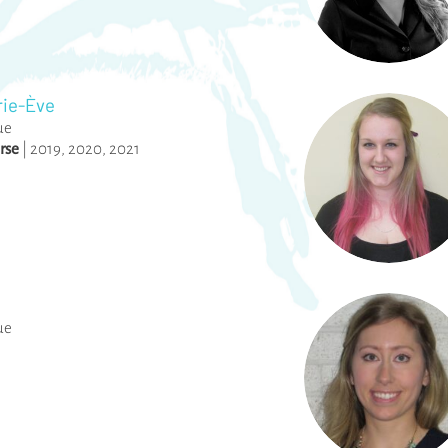
rie-Ève
ue
rse
|
2019
,
2020
,
2021
ue