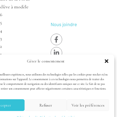
’élève à modèle
26
5
Nous joindre
24
3
2
1
Gérer le consentement
19
18
meilleures expériences, nous utilisons des technologies telles que les cookies pour stocker et/ou
17
ormations sur l'appareil. Le consentement à ces technologies nous permettra de traiter des
que le comportement de navigation ou des identifiants uniques sur ce site. Le fait de ne pas
 retirer son consentement peut affecter négativement certaines caractéristiques et fonctions.
ité
cepter
Refuser
Voir les préférences