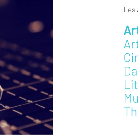
Les 
Ar
Ar
Ci
Da
Li
Mu
Th