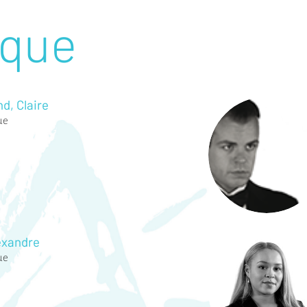
ique
d, Claire
ue
exandre
ue