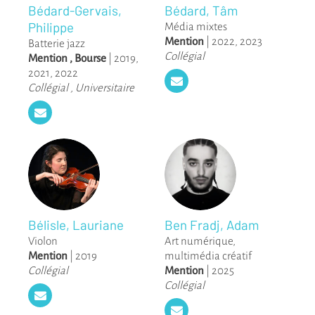
Bédard-Gervais,
Bédard, Tâm
Philippe
Média mixtes
Mention
|
2022
,
2023
Batterie jazz
Collégial
Mention
,
Bourse
|
2019
,
2021
,
2022
Collégial
,
Universitaire
Bélisle, Lauriane
Ben Fradj, Adam
Violon
Art numérique,
Mention
|
2019
multimédia créatif
Collégial
Mention
|
2025
Collégial