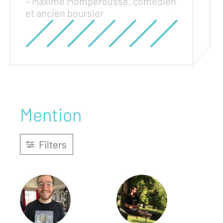
– Maxime Mompérousse, comédien
et ancien boursier
Mention
Filters