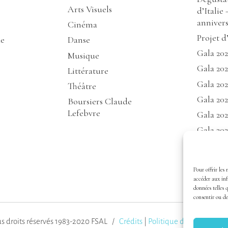
Arts Visuels
d’Italie 
annivers
Cinéma
Projet d
de
Danse
Gala 20
Musique
Gala 202
Littérature
Gala 20
Théâtre
Gala 202
Boursiers Claude
Lefebvre
Gala 202
Gala 202
Gala 20
Gala 20
Pour offrir les 
Gala 20
accéder aux inf
données telles 
consentir ou de
s droits réservés 1983-2020 FSAL /
Crédits
|
Politique de confidential