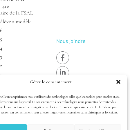
– 41e
aire de la FSAL
’élève à modèle
26
5
Nous joindre
24
3
2
1
Gérer le consentement
19
18
meilleures expériences, nous utilisons des technologies telles que les cookies pour stocker et/ou
17
ormations sur l'appareil. Le consentement à ces technologies nous permettra de traiter des
que le comportement de navigation ou des identifiants uniques sur ce site. Le fait de ne pas
 retirer son consentement peut affecter négativement certaines caractéristiques et fonctions.
ité