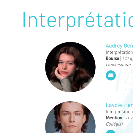
Interprétati
Audrey Gen
Interprétation
Bourse
|
2024
Universitaire
Lavoie-Hen
Interprétation
Mention
|
202
Collégial