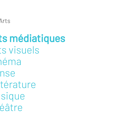
Arts
ts médiatiques
ts visuels
néma
nse
ttérature
sique
éâtre