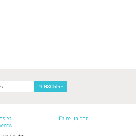
es et
Faire un don
ments
ion de vins