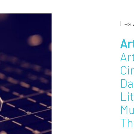
Les 
Ar
Ar
Ci
Da
Li
Mu
Th