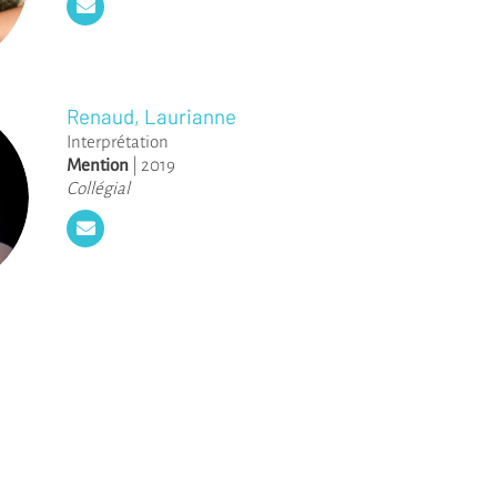
Renaud, Laurianne
Interprétation
Mention
|
2019
Collégial