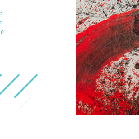
e
e
de