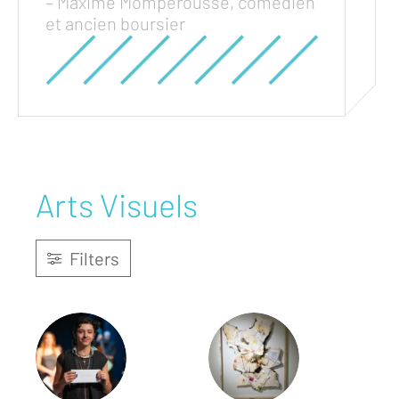
– Maxime Mompérousse, comédien
et ancien boursier
Arts Visuels
Filters